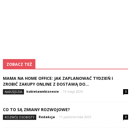
ZOBACZ TEŻ
MAMA NA HOME OFFICE: JAK ZAPLANOWAĆ TYDZIEŃ I
ZROBIĆ ZAKUPY ONLINE Z DOSTAWĄ DO...
kobietawebiznesie
-
13 maja 2026
NARZĘDZIA
0
CO TO SĄ ZMIANY ROZWOJOWE?
Redakcja
-
11 października 2025
ROZWÓJ OSOBISTY
0