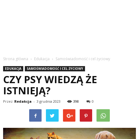
Strona główna
Edukacja
Samoświadomość i cel życiowy
EDUKACJA
SAMOŚWIADOMOŚĆ I CEL ŻYCIOWY
CZY PSY WIEDZĄ ŻE
ISTNIEJĄ?
Przez
Redakcja
-
3 grudnia 2023
398
0