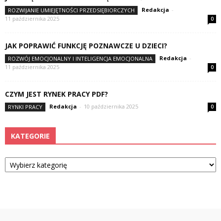
Redakcja
-
ROZWIJANIE UMIEJĘTNOŚCI PRZEDSIĘBIORCZYCH
11 października 2025
0
JAK POPRAWIĆ FUNKCJĘ POZNAWCZE U DZIECI?
Redakcja
-
ROZWÓJ EMOCJONALNY I INTELIGENCJA EMOCJONALNA
11 października 2025
0
CZYM JEST RYNEK PRACY PDF?
Redakcja
-
10 października 2025
RYNKI PRACY
0
KATEGORIE
Kategorie