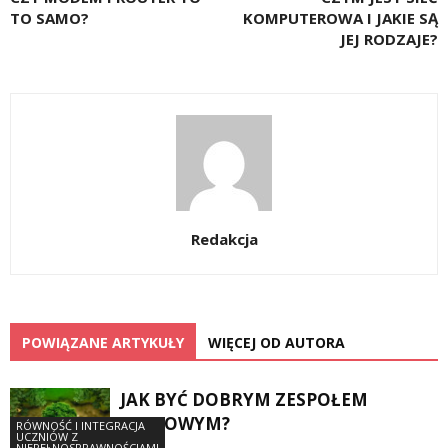
TO SAMO?
KOMPUTEROWA I JAKIE SĄ
JEJ RODZAJE?
Redakcja
POWIĄZANE ARTYKUŁY
WIĘCEJ OD AUTORA
JAK BYĆ DOBRYM ZESPOŁEM
KLASOWYM?
RÓWNOŚĆ I INTEGRACJA
UCZNIÓW Z
NIEPEŁNOSPRAWNOŚCIAMI