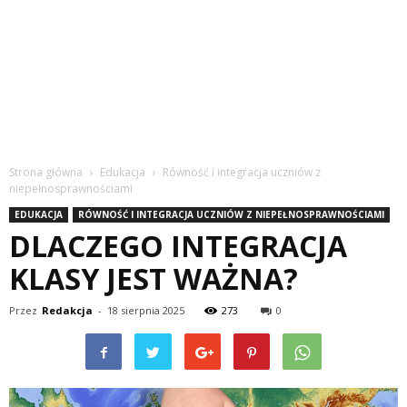
Strona główna
Edukacja
Równość i integracja uczniów z
niepełnosprawnościami
EDUKACJA
RÓWNOŚĆ I INTEGRACJA UCZNIÓW Z NIEPEŁNOSPRAWNOŚCIAMI
DLACZEGO INTEGRACJA
KLASY JEST WAŻNA?
Przez
Redakcja
-
18 sierpnia 2025
273
0