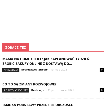
ZOBACZ TEŻ
MAMA NA HOME OFFICE: JAK ZAPLANOWAĆ TYDZIEŃ I
ZROBIĆ ZAKUPY ONLINE Z DOSTAWĄ DO...
kobietawebiznesie
-
13 maja 2026
NARZĘDZIA
0
CO TO SĄ ZMIANY ROZWOJOWE?
Redakcja
-
11 października 2025
ROZWÓJ OSOBISTY
0
JAKIE SĄ PODSTAWY PRZEDSIĘBIORCZOŚCI?