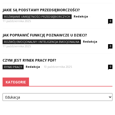
JAKIE SĄ PODSTAWY PRZEDSIĘBIORCZOŚCI?
Redakcja
-
ROZWIJANIE UMIEJĘTNOŚCI PRZEDSIĘBIORCZYCH
11 października 2025
0
JAK POPRAWIĆ FUNKCJĘ POZNAWCZE U DZIECI?
Redakcja
-
ROZWÓJ EMOCJONALNY I INTELIGENCJA EMOCJONALNA
11 października 2025
0
CZYM JEST RYNEK PRACY PDF?
Redakcja
-
10 października 2025
RYNKI PRACY
0
KATEGORIE
Kategorie