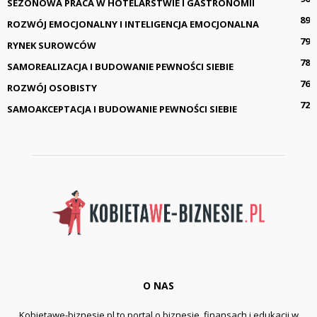
SEZONOWA PRACA W HOTELARSTWIE I GASTRONOMII
89
ROZWÓJ EMOCJONALNY I INTELIGENCJA EMOCJONALNA
79
RYNEK SUROWCÓW
78
SAMOREALIZACJA I BUDOWANIE PEWNOŚCI SIEBIE
76
ROZWÓJ OSOBISTY
72
SAMOAKCEPTACJA I BUDOWANIE PEWNOŚCI SIEBIE
O NAS
Kobietawe-biznesie.pl to portal o biznesie, finansach i edukacji w