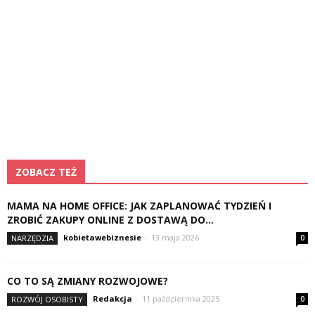
ZOBACZ TEŻ
MAMA NA HOME OFFICE: JAK ZAPLANOWAĆ TYDZIEŃ I
ZROBIĆ ZAKUPY ONLINE Z DOSTAWĄ DO...
kobietawebiznesie
-
13 maja 2026
NARZĘDZIA
0
CO TO SĄ ZMIANY ROZWOJOWE?
Redakcja
-
11 października 2025
ROZWÓJ OSOBISTY
0