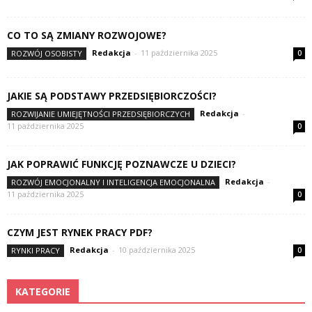
CO TO SĄ ZMIANY ROZWOJOWE?
Redakcja
-
11 października 2025
ROZWÓJ OSOBISTY
0
JAKIE SĄ PODSTAWY PRZEDSIĘBIORCZOŚCI?
Redakcja
-
ROZWIJANIE UMIEJĘTNOŚCI PRZEDSIĘBIORCZYCH
11 października 2025
0
JAK POPRAWIĆ FUNKCJĘ POZNAWCZE U DZIECI?
Redakcja
-
ROZWÓJ EMOCJONALNY I INTELIGENCJA EMOCJONALNA
11 października 2025
0
CZYM JEST RYNEK PRACY PDF?
Redakcja
-
10 października 2025
RYNKI PRACY
0
KATEGORIE