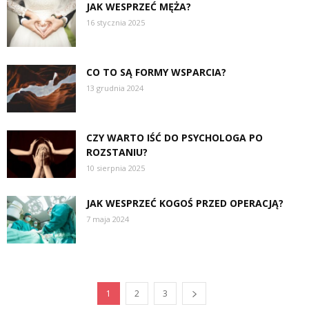
JAK WESPRZEĆ MĘŻA?
16 stycznia 2025
CO TO SĄ FORMY WSPARCIA?
13 grudnia 2024
CZY WARTO IŚĆ DO PSYCHOLOGA PO
ROZSTANIU?
10 sierpnia 2025
JAK WESPRZEĆ KOGOŚ PRZED OPERACJĄ?
7 maja 2024
1
2
3