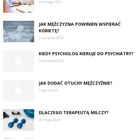
14 lutego 2025
JAK MĘŻCZYZNA POWINIEN WSPIERAĆ
KOBIETĘ?
3 sierpnia 2025
KIEDY PSYCHOLOG KIERUJE DO PSYCHIATRY?
2 kwietnia 2025
JAK DODAĆ OTUCHY MĘŻCZYŹNIE?
1 lipca 2025
DLACZEGO TERAPEUTĄ MILCZY?
20 maja 2024