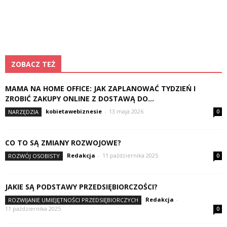
ZOBACZ TEŻ
MAMA NA HOME OFFICE: JAK ZAPLANOWAĆ TYDZIEŃ I
ZROBIĆ ZAKUPY ONLINE Z DOSTAWĄ DO...
kobietawebiznesie
-
13 maja 2026
NARZĘDZIA
0
CO TO SĄ ZMIANY ROZWOJOWE?
Redakcja
-
11 października 2025
ROZWÓJ OSOBISTY
0
JAKIE SĄ PODSTAWY PRZEDSIĘBIORCZOŚCI?
Redakcja
-
ROZWIJANIE UMIEJĘTNOŚCI PRZEDSIĘBIORCZYCH
11 października 2025
0