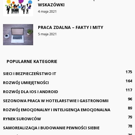
WSKAZÓWKI
4 maja 2021
PRACA ZDALNA – FAKTY I MITY
5 maja 2021
POPULARNE KATEGORIE
175
SIECI I BEZPIECZEŃSTWO IT
164
ROZWÓJ UMIEJĘTNOŚCI
117
ROZWÓJ DLA IOS I ANDROID
96
SEZONOWA PRACA W HOTELARSTWIE I GASTRONOMII
89
ROZWÓJ EMOCJONALNY I INTELIGENCJA EMOCJONALNA
79
RYNEK SUROWCÓW
78
SAMOREALIZACJA I BUDOWANIE PEWNOŚCI SIEBIE
76