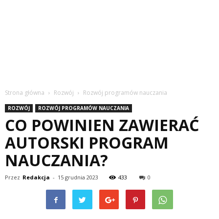
Strona główna
Rozwój
Rozwój programów nauczania
ROZWÓJ
ROZWÓJ PROGRAMÓW NAUCZANIA
CO POWINIEN ZAWIERAĆ
AUTORSKI PROGRAM
NAUCZANIA?
Przez
Redakcja
-
15 grudnia 2023
433
0