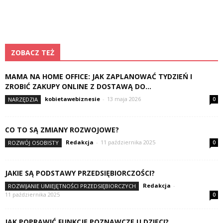
ZOBACZ TEŻ
MAMA NA HOME OFFICE: JAK ZAPLANOWAĆ TYDZIEŃ I
ZROBIĆ ZAKUPY ONLINE Z DOSTAWĄ DO...
kobietawebiznesie
-
13 maja 2026
NARZĘDZIA
0
CO TO SĄ ZMIANY ROZWOJOWE?
Redakcja
-
11 października 2025
ROZWÓJ OSOBISTY
0
JAKIE SĄ PODSTAWY PRZEDSIĘBIORCZOŚCI?
Redakcja
-
ROZWIJANIE UMIEJĘTNOŚCI PRZEDSIĘBIORCZYCH
11 października 2025
0
JAK POPRAWIĆ FUNKCJĘ POZNAWCZE U DZIECI?