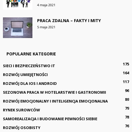
4 maja 2021
PRACA ZDALNA – FAKTY I MITY
5 maja 2021
POPULARNE KATEGORIE
175
SIECI I BEZPIECZEŃSTWO IT
164
ROZWÓJ UMIEJĘTNOŚCI
117
ROZWÓJ DLA IOS I ANDROID
96
SEZONOWA PRACA W HOTELARSTWIE I GASTRONOMII
89
ROZWÓJ EMOCJONALNY I INTELIGENCJA EMOCJONALNA
79
RYNEK SUROWCÓW
78
SAMOREALIZACJA I BUDOWANIE PEWNOŚCI SIEBIE
76
ROZWÓJ OSOBISTY