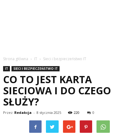
Strona główna
IT
Sieci i bezpieczeństwo IT
IT
SIECI I BEZPIECZEŃSTWO IT
CO TO JEST KARTA
SIECIOWA I DO CZEGO
SŁUŻY?
Przez
Redakcja
-
8 stycznia 2025
220
0