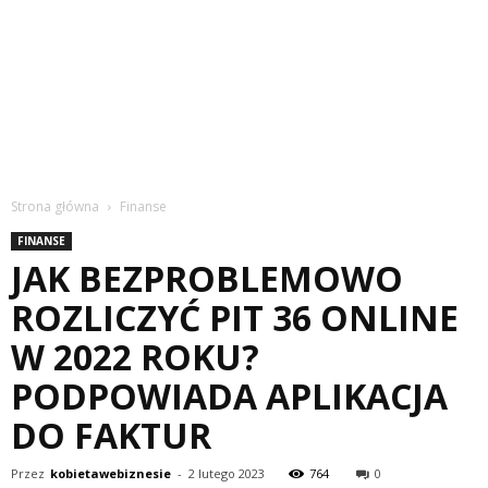
Strona główna
Finanse
FINANSE
JAK BEZPROBLEMOWO
ROZLICZYĆ PIT 36 ONLINE
W 2022 ROKU?
PODPOWIADA APLIKACJA
DO FAKTUR
Przez
kobietawebiznesie
-
2 lutego 2023
764
0