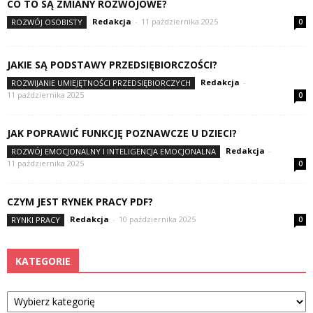
CO TO SĄ ZMIANY ROZWOJOWE?
Redakcja
-
11 października 2025
ROZWÓJ OSOBISTY
0
JAKIE SĄ PODSTAWY PRZEDSIĘBIORCZOŚCI?
Redakcja
-
ROZWIJANIE UMIEJĘTNOŚCI PRZEDSIĘBIORCZYCH
11 października 2025
0
JAK POPRAWIĆ FUNKCJĘ POZNAWCZE U DZIECI?
Redakcja
-
ROZWÓJ EMOCJONALNY I INTELIGENCJA EMOCJONALNA
11 października 2025
0
CZYM JEST RYNEK PRACY PDF?
Redakcja
-
10 października 2025
RYNKI PRACY
0
KATEGORIE
Kategorie