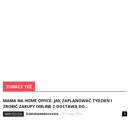
ZOBACZ TEŻ
MAMA NA HOME OFFICE: JAK ZAPLANOWAĆ TYDZIEŃ I
ZROBIĆ ZAKUPY ONLINE Z DOSTAWĄ DO...
kobietawebiznesie
-
13 maja 2026
NARZĘDZIA
0