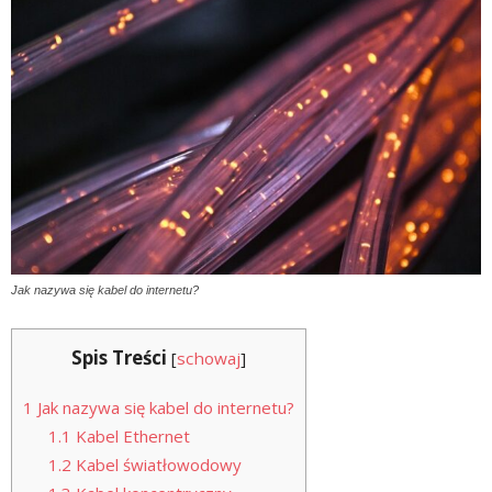
Jak nazywa się kabel do internetu?
Spis Treści
[
schowaj
]
1
Jak nazywa się kabel do internetu?
1.1
Kabel Ethernet
1.2
Kabel światłowodowy