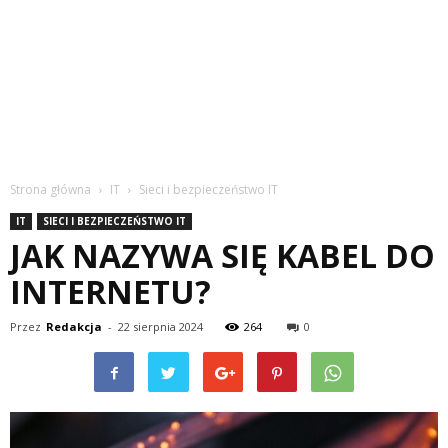
Strona główna
IT
Sieci i bezpieczeństwo IT
IT
SIECI I BEZPIECZEŃSTWO IT
JAK NAZYWA SIĘ KABEL DO
INTERNETU?
Przez
Redakcja
-
22 sierpnia 2024
264
0