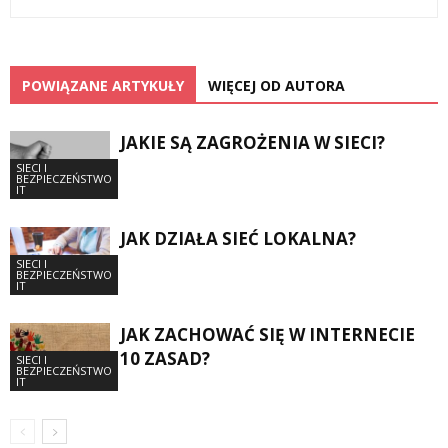
POWIĄZANE ARTYKUŁY
WIĘCEJ OD AUTORA
JAKIE SĄ ZAGROŻENIA W SIECI?
SIECI I
BEZPIECZEŃSTWO
IT
JAK DZIAŁA SIEĆ LOKALNA?
SIECI I
BEZPIECZEŃSTWO
IT
JAK ZACHOWAĆ SIĘ W INTERNECIE
10 ZASAD?
SIECI I
BEZPIECZEŃSTWO
IT