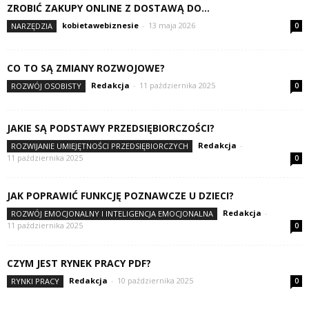
ZROBIĆ ZAKUPY ONLINE Z DOSTAWĄ DO...
kobietawebiznesie
-
13 maja 2026
NARZĘDZIA
0
CO TO SĄ ZMIANY ROZWOJOWE?
Redakcja
-
11 października 2025
ROZWÓJ OSOBISTY
0
JAKIE SĄ PODSTAWY PRZEDSIĘBIORCZOŚCI?
Redakcja
-
ROZWIJANIE UMIEJĘTNOŚCI PRZEDSIĘBIORCZYCH
11 października 2025
0
JAK POPRAWIĆ FUNKCJĘ POZNAWCZE U DZIECI?
Redakcja
-
ROZWÓJ EMOCJONALNY I INTELIGENCJA EMOCJONALNA
11 października 2025
0
CZYM JEST RYNEK PRACY PDF?
Redakcja
-
10 października 2025
RYNKI PRACY
0